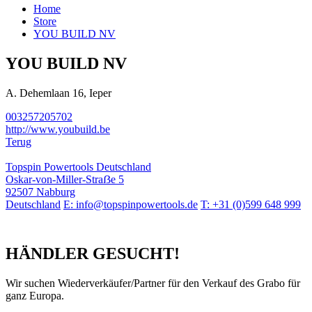
Home
Store
YOU BUILD NV
YOU BUILD NV
A. Dehemlaan 16, Ieper
003257205702
http://www.youbuild.be
Terug
Topspin Powertools Deutschland
Oskar-von-Miller-Straẞe 5
92507 Nabburg
Deutschland
E: info@topspinpowertools.de
T: +31 (0)599 648 999
HÄNDLER GESUCHT!
Wir suchen Wiederverkäufer/Partner für den Verkauf des Grabo für
ganz Europa.