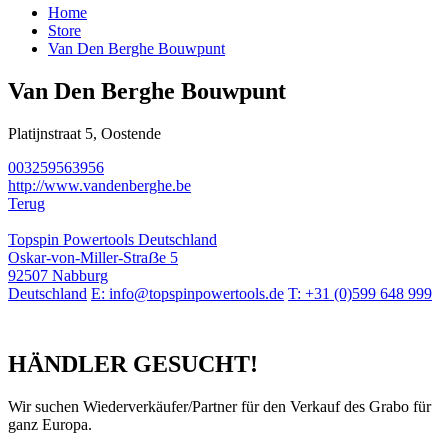
Home
Store
Van Den Berghe Bouwpunt
Van Den Berghe Bouwpunt
Platijnstraat 5, Oostende
003259563956
http://www.vandenberghe.be
Terug
Topspin Powertools Deutschland
Oskar-von-Miller-Straẞe 5
92507 Nabburg
Deutschland
E: info@topspinpowertools.de
T: +31 (0)599 648 999
HÄNDLER GESUCHT!
Wir suchen Wiederverkäufer/Partner für den Verkauf des Grabo für
ganz Europa.