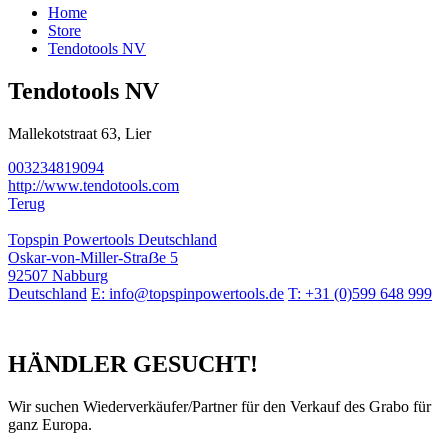
Home
Store
Tendotools NV
Tendotools NV
Mallekotstraat 63, Lier
003234819094
http://www.tendotools.com
Terug
Topspin Powertools Deutschland
Oskar-von-Miller-Straẞe 5
92507 Nabburg
Deutschland
E: info@topspinpowertools.de
T: +31 (0)599 648 999
HÄNDLER GESUCHT!
Wir suchen Wiederverkäufer/Partner für den Verkauf des Grabo für
ganz Europa.