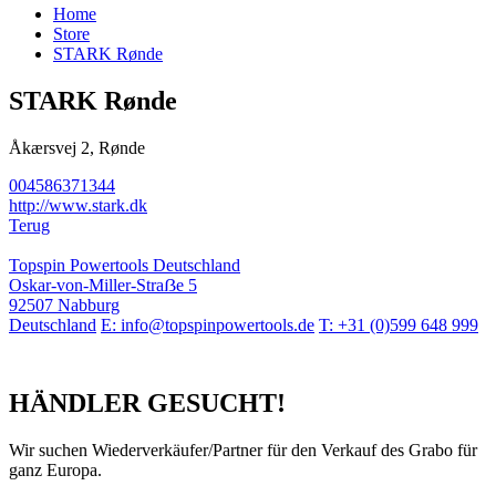
Home
Store
STARK Rønde
STARK Rønde
Åkærsvej 2, Rønde
004586371344
http://www.stark.dk
Terug
Topspin Powertools Deutschland
Oskar-von-Miller-Straẞe 5
92507 Nabburg
Deutschland
E: info@topspinpowertools.de
T: +31 (0)599 648 999
HÄNDLER GESUCHT!
Wir suchen Wiederverkäufer/Partner für den Verkauf des Grabo für
ganz Europa.