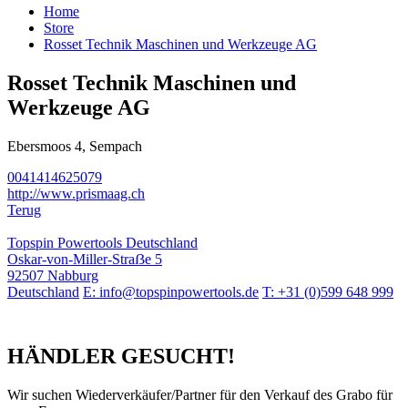
Home
Store
Rosset Technik Maschinen und Werkzeuge AG
Rosset Technik Maschinen und
Werkzeuge AG
Ebersmoos 4, Sempach
0041414625079
http://www.prismaag.ch
Terug
Topspin Powertools Deutschland
Oskar-von-Miller-Straẞe 5
92507 Nabburg
Deutschland
E: info@topspinpowertools.de
T: +31 (0)599 648 999
HÄNDLER GESUCHT!
Wir suchen Wiederverkäufer/Partner für den Verkauf des Grabo für