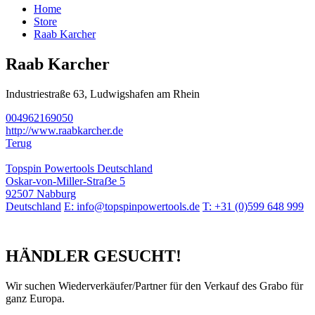
Home
Store
Raab Karcher
Raab Karcher
Industriestraße 63, Ludwigshafen am Rhein
004962169050
http://www.raabkarcher.de
Terug
Topspin Powertools Deutschland
Oskar-von-Miller-Straẞe 5
92507 Nabburg
Deutschland
E: info@topspinpowertools.de
T: +31 (0)599 648 999
HÄNDLER GESUCHT!
Wir suchen Wiederverkäufer/Partner für den Verkauf des Grabo für
ganz Europa.