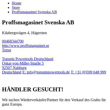
Home
Store
Proffsmagasinet Svenska AB
Proffsmagasinet Svenska AB
Kilabergsvägen 4, Hägersten
00468344700
http://www.proffsmagasinet.se
Terug
Topspin Powertools Deutschland
Oskar-von-Miller-Straẞe 5
92507 Nabburg
Deutschland
E: info@topspinpowertools.de
T: +31 (0)599 648 999
HÄNDLER GESUCHT!
Wir suchen Wiederverkäufer/Partner für den Verkauf des Grabo für
ganz Europa.